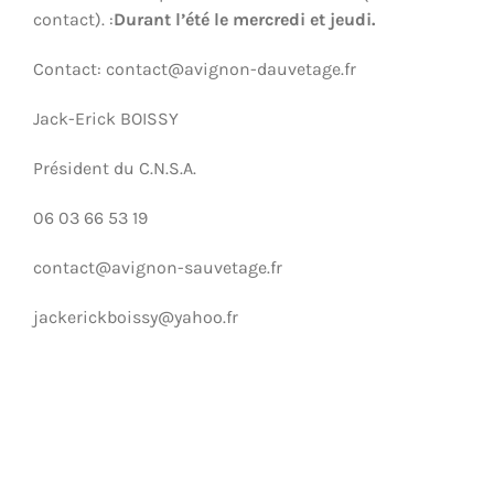
S’INSCRIRE
contact). :
Durant l’été le mercredi et jeudi.
Contact: contact@avignon-dauvetage.fr
CONTACT
Jack-Erick BOISSY
Président du C.N.S.A.
06 03 66 53 19
contact@avignon-sauvetage.fr
jackerickboissy@yahoo.fr