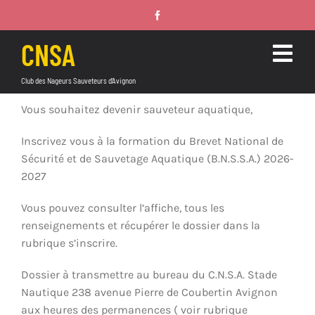
Passer
au
contenu
CNSA
Togg
Club des Nageurs Sauveteurs d’Avignon
Navig
ACCUEIL
Vous souhaitez devenir sauveteur aquatique,
Inscrivez vous à la formation du Brevet National de
FORMATIONS
Sécurité et de Sauvetage Aquatique (B.N.S.S.A.) 2026-
2027
SAUVETAGE SPORTIF
Vous pouvez consulter l’affiche, tous les
MEDIAS
renseignements et récupérer le dossier dans la
rubrique s’inscrire.
INFOS PRATIQUES
Dossier à transmettre au bureau du C.N.S.A. Stade
ANNONCES ET BOUTIQUE
Nautique 238 avenue Pierre de Coubertin Avignon
aux heures des permanences ( voir rubrique