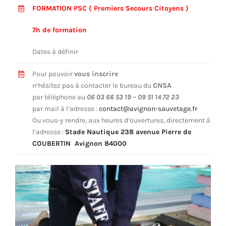
FORMATION PSC ( Premiers Secours Citoyens )
7h de formation
Dates à définir
Pour pouvoir
vous inscrire
n’hésitez pas à contacter le bureau du
CNSA
par téléphone au
06 03 66 53 19 – 09 51 14 72 23
par mail à l’adresse :
contact@avignon-sauvetage.fr
Ou vous-y rendre, aux heures d’ouvertures, directement à
l’adresse :
Stade Nautique 238 avenue Pierre de
COUBERTIN Avignon 84000