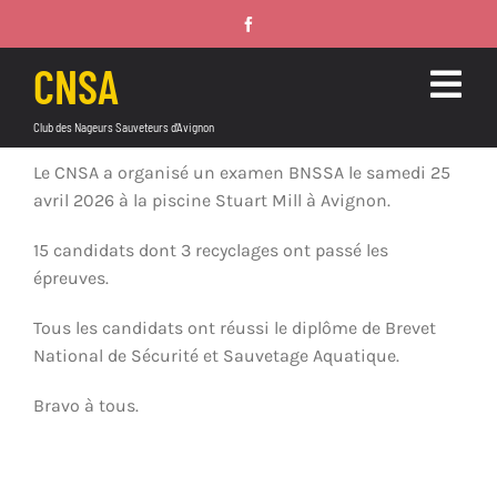
Passer
au
contenu
CNSA
Togg
Club des Nageurs Sauveteurs d’Avignon
Navig
ACCUEIL
Le CNSA a organisé un examen BNSSA le samedi 25
avril 2026 à la piscine Stuart Mill à Avignon.
FORMATIONS
15 candidats dont 3 recyclages ont passé les
épreuves.
SAUVETAGE SPORTIF
Tous les candidats ont réussi le diplôme de Brevet
MEDIAS
National de Sécurité et Sauvetage Aquatique.
INFOS PRATIQUES
Bravo à tous.
ANNONCES ET BOUTIQUE